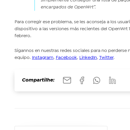
simplemente conseguir una lista de paque
encargados de OpenWrt”.
Para corregir ese problema, se les aconseja a los usuar
dispositivo a las versiones más recientes del OpenWrt 1
febrero.
Sígannos en nuestras redes sociales para no perderse n
equipo.
Instagram
,
Facebook
,
LinkedIn
,
Twitter
.
Compartilhe: