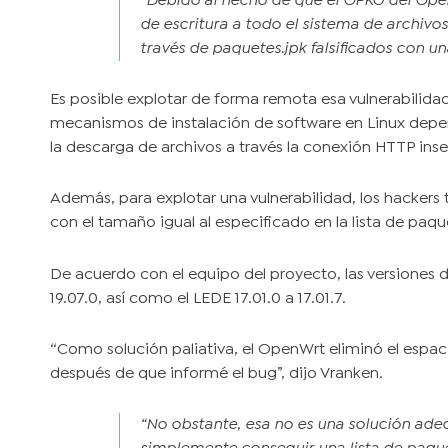
“Debido al hecho de que el OPKG del Ope
de escritura a todo el sistema de archivos
través de paquetes.jpk falsificados con un
Es posible explotar de forma remota esa vulnerabilidad
mecanismos de instalación de software en Linux depe
la descarga de archivos a través la conexión HTTP ins
Además, para explotar una vulnerabilidad, los hacker
con el tamaño igual al especificado en la lista de pa
De acuerdo con el equipo del proyecto, las versiones 
19.07.0, así como el LEDE 17.01.0 a 17.01.7.
“Como solución paliativa, el OpenWrt eliminó el espac
después de que informé el bug”, dijo Vranken.
“No obstante, esa no es una solución ade