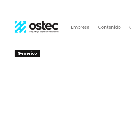
Empresa
Contenido
Genérico
2min de Leitura - 01 de abril de 2020
Bug crítico del RCE afecta
de dispositivos de red bas
OpenWrt