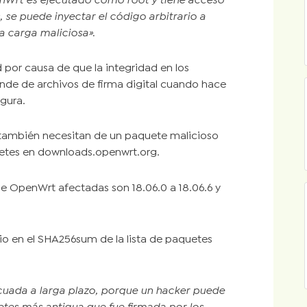
nWrt es ejecutado como root y tiene acceso
, se puede inyectar el código arbitrario a
a carga maliciosa».
 por causa de que la integridad en los
nde de archivos de firma digital cuando hace
egura.
s también necesitan de un paquete malicioso
quetes en downloads.openwrt.org.
de OpenWrt afectadas son 18.06.0 a 18.06.6 y
io en el SHA256sum de la lista de paquetes
cuada a larga plazo, porque un hacker puede