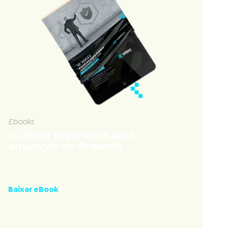
Ebooks
10 dicas essenciais para
aquisição de firewalls
Conheça os principais tópicos a serem
considerados na aquisição de um firewall.
Baixar eBook