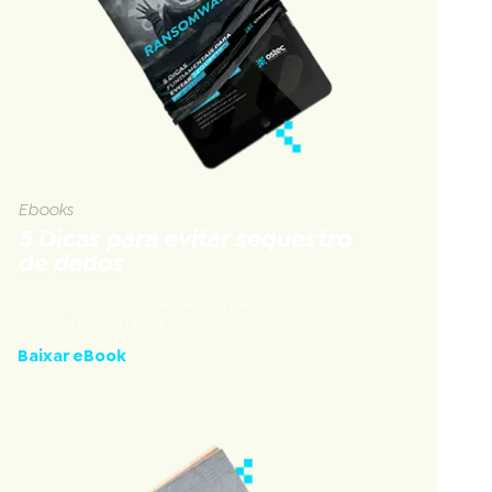
Ebooks
5 Dicas para evitar sequestro
de dados
Nossas 5 dicas fundamentais para evitar
sequestro de dados
Baixar eBook